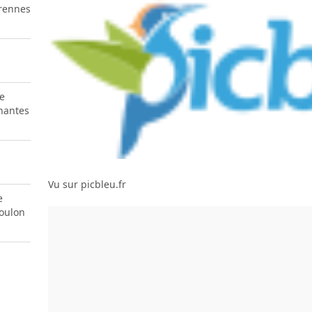
 rennes
e
nantes
Vu sur picbleu.fr
e
toulon