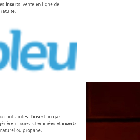
les
insert
s. vente en ligne de
ratuite.
 contraintes. l'
insert
au gaz
 génère ni suie, cheminées et
insert
s
 naturel ou propane.